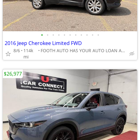
•
•
•
•
•
•
•
•
•
•
•
2016 Jeep Cherokee Limited FWD
8/6
114k
FOOTH AUTO HAS YOUR AUTO LOAN APPROVAL!!
mi
$26,977