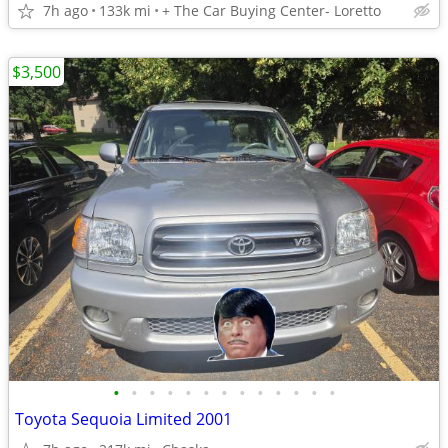
7h ago
133k mi
+ The Car Buying Center- Loretto
$3,500
•
•
•
•
•
•
•
•
•
•
•
•
•
Toyota Sequoia Limited 2001