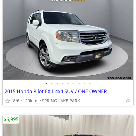
•
•
•
•
•
•
•
•
•
2015 Honda Pilot EX L 4x4 SUV / ONE OWNER
8/6
120k mi
SPRING LAKE PARK
$6,995