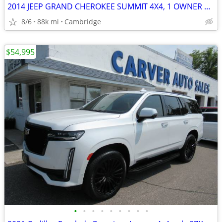
2014 JEEP GRAND CHEROKEE SUMMIT 4X4, 1 OWNER SUPER CLEAN ! ONLY 87,XXX
8/6
88k mi
Cambridge
$54,995
•
•
•
•
•
•
•
•
•