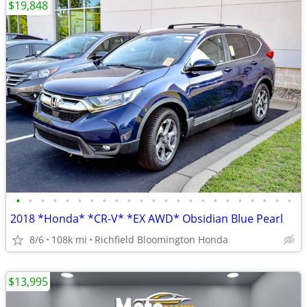
$19,848
•
•
•
•
•
•
•
•
•
•
•
•
•
•
•
•
•
•
•
•
•
•
•
2018 *Honda* *CR-V* *EX AWD* Obsidian Blue Pearl
8/6
108k mi
Richfield Bloomington Honda
$13,995