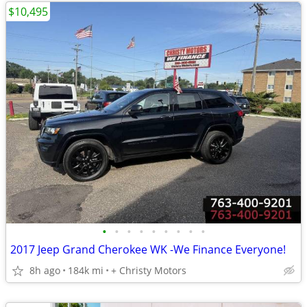
$10,495
•
•
•
•
•
•
•
•
•
2017 Jeep Grand Cherokee WK -We Finance Everyone!
8h ago
184k mi
+ Christy Motors