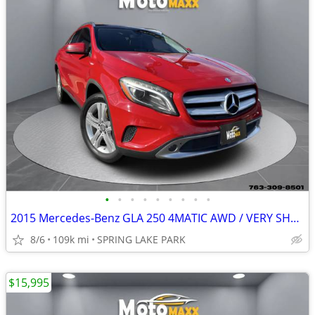
•
•
•
•
•
•
•
•
•
2015 Mercedes-Benz GLA 250 4MATIC AWD / VERY SHARP
8/6
109k mi
SPRING LAKE PARK
$15,995