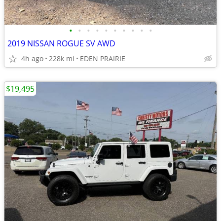
•
•
•
•
•
•
•
•
•
•
2019 NISSAN ROGUE SV AWD
4h ago
228k mi
EDEN PRAIRIE
$19,495