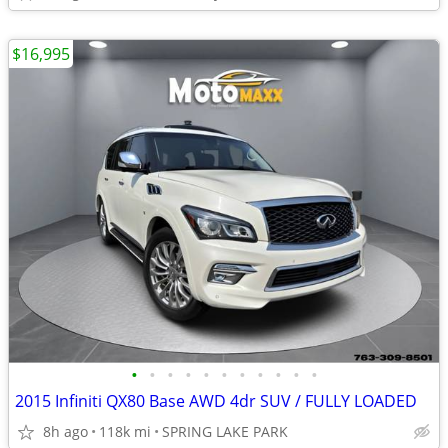
$16,995
•
•
•
•
•
•
•
•
•
•
•
2015 Infiniti QX80 Base AWD 4dr SUV / FULLY LOADED
8h ago
118k mi
SPRING LAKE PARK