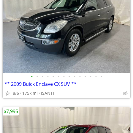
•
•
•
•
•
•
•
•
•
•
•
•
•
•
** 2009 Buick Enclave CX SUV **
8/6
175k mi
ISANTI
$7,995