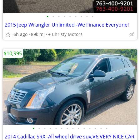
•
•
•
•
•
•
•
•
•
2015 Jeep Wrangler Unlimited -We Finance Everyone!
6h ago
89k mi
+ Christy Motors
$10,995
•
•
•
•
•
•
•
•
•
•
•
•
•
•
2014 Cadillac SRX -All wheel drive suv,V6,VERY NICE CAR