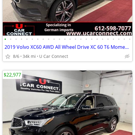
•
•
•
•
•
•
•
•
•
•
•
•
•
•
•
•
•
•
•
•
•
•
•
•
2019 Volvo XC60 AWD All Wheel Drive XC 60 T6 Momentum SUV
8/6
34k mi
U Car Connect
$22,977