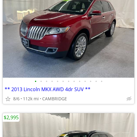
•
•
•
•
•
•
•
•
•
•
•
•
•
** 2013 Lincoln MKX AWD 4dr SUV **
8/6
112k mi
CAMBRIDGE
$2,995