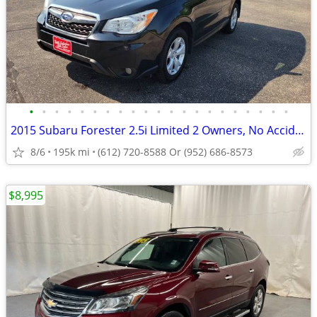
•
•
•
•
•
•
•
•
•
•
•
•
•
•
•
•
•
•
•
•
•
2015 Subaru Forester 2.5i Limited 2 Owners, No Accidents...
8/6
195k mi
(612) 720-8588 Or (952) 686-8573
$8,995