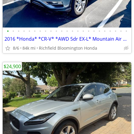
•
•
•
•
•
•
•
•
•
•
•
•
•
•
•
•
•
•
•
•
•
•
•
2016 *Honda* *CR-V* *AWD 5dr EX-L* Mountain Air Meta
8/6
84k mi
Richfield Bloomington Honda
$24,900