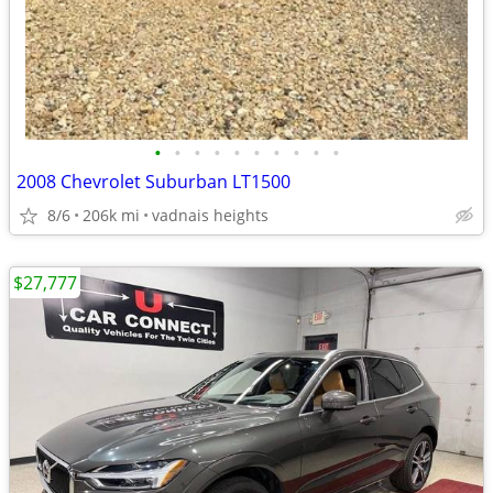
•
•
•
•
•
•
•
•
•
•
2008 Chevrolet Suburban LT1500
8/6
206k mi
vadnais heights
$27,777