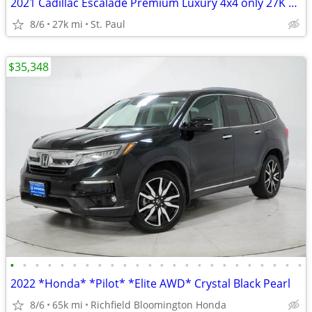
2021 Cadillac Escalade Premium Luxury 4x4 only 27K Miles! Warranty
8/6
27k mi
St. Paul
$35,348
•
•
•
•
•
•
•
•
•
•
•
•
•
•
•
•
•
•
•
•
•
•
•
•
2022 *Honda* *Pilot* *Elite AWD* Crystal Black Pearl
8/6
65k mi
Richfield Bloomington Honda