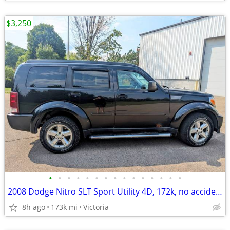
$3,250
•
•
•
•
•
•
•
•
•
•
•
•
•
•
•
2008 Dodge Nitro SLT Sport Utility 4D, 172k, no accidents
8h ago
173k mi
Victoria