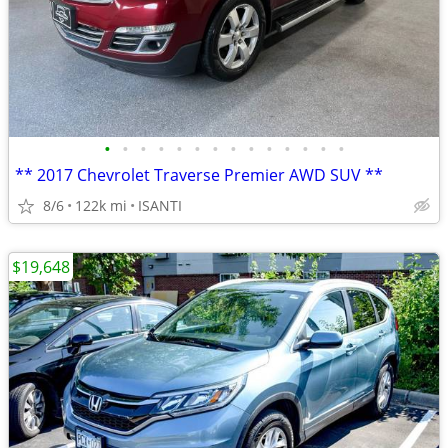
•
•
•
•
•
•
•
•
•
•
•
•
•
•
** 2017 Chevrolet Traverse Premier AWD SUV **
8/6
122k mi
ISANTI
$19,648