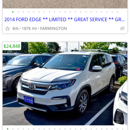
•
•
•
•
•
•
•
•
•
•
•
•
•
•
•
•
•
•
•
•
•
2014 FORD EDGE ** LIMITED ** GREAT SERVICE ** GREAT SHAPE **
8/6
187k mi
FARMINGTON
$24,848
•
•
•
•
•
•
•
•
•
•
•
•
•
•
•
•
•
•
•
•
•
•
•