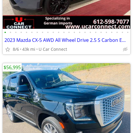
•
•
•
•
•
•
•
•
•
•
•
•
•
•
•
•
•
•
•
•
•
•
•
•
2023 Mazda CX-5 AWD All Wheel Drive 2.5 S Carbon Edition SUV
8/6
43k mi
U Car Connect
$56,995