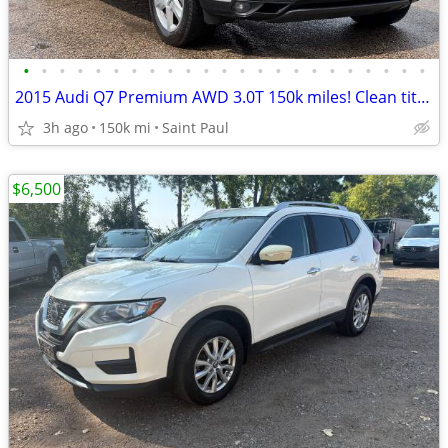
•
•
•
•
•
•
•
•
•
•
•
•
•
•
•
•
•
•
•
•
•
•
•
2015 Audi Q7 Premium AWD 3.0T 150k miles! Clean title! 3rd row! Great
3h ago
150k mi
Saint Paul
$6,500