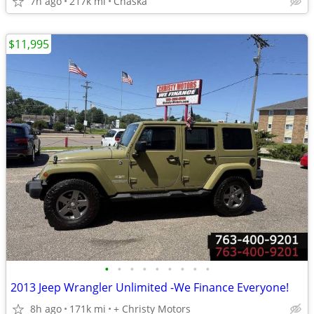
7h ago
217k mi
Chaska
$11,995
•
•
•
•
•
•
•
•
•
2013 Jeep Wrangler Unlimited -We Finance Everyone!
8h ago
171k mi
+ Christy Motors