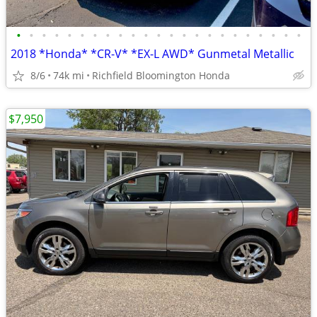
•
•
•
•
•
•
•
•
•
•
•
•
•
•
•
•
•
•
•
•
•
•
•
2018 *Honda* *CR-V* *EX-L AWD* Gunmetal Metallic
8/6
74k mi
Richfield Bloomington Honda
$7,950