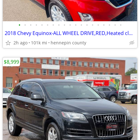
•
•
•
•
•
•
•
•
•
•
•
•
•
•
•
•
•
•
•
2018 Chevy Equinox-ALL WHEEL DRIVE,RED,Heated cloth,Fresh trade,101k
2h ago
101k mi
hennepin county
$8,999