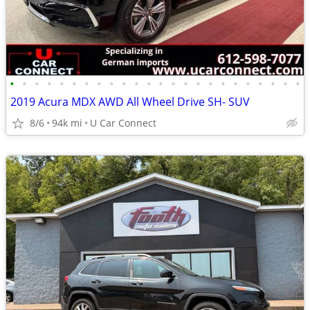
•
•
•
•
•
•
•
•
•
•
•
•
•
•
•
•
•
•
•
•
•
•
•
•
2019 Acura MDX AWD All Wheel Drive SH- SUV
8/6
94k mi
U Car Connect