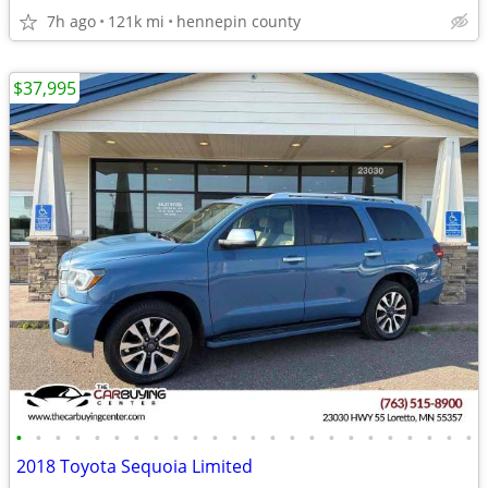
7h ago
121k mi
hennepin county
$37,995
•
•
•
•
•
•
•
•
•
•
•
•
•
•
•
•
•
•
•
•
•
•
•
•
2018 Toyota Sequoia Limited