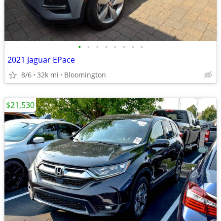
•
•
•
•
•
•
•
•
2021 Jaguar EPace
8/6
32k mi
Bloomington
$21,530