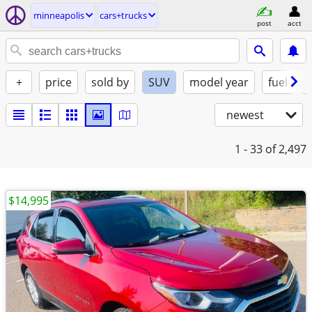
minneapolis
cars+trucks
post
acct
+
price
sold by
SUV
model year
fuel
newest
1 - 33
of 2,497
$14,995