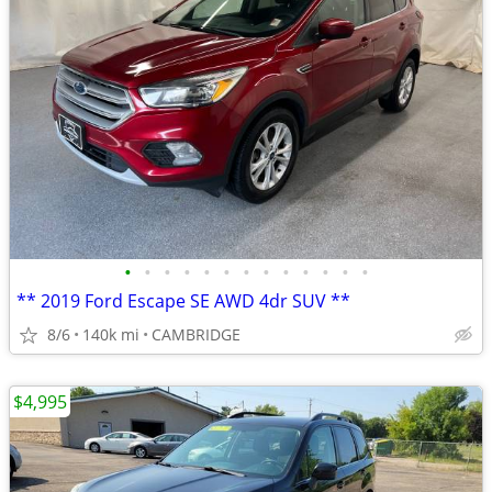
•
•
•
•
•
•
•
•
•
•
•
•
•
** 2019 Ford Escape SE AWD 4dr SUV **
8/6
140k mi
CAMBRIDGE
$4,995